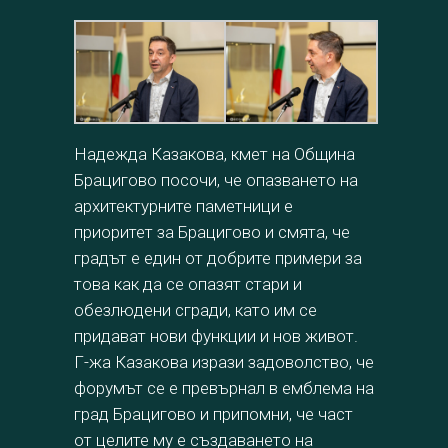
Надежда Казакова, кмет на Община
Брацигово посочи, че опазването на
архитектурните паметници е
приоритет за Брацигово и смята, че
градът е един от добрите примери за
това как да се опазят стари и
обезлюдени сгради, като им се
придават нови функции и нов живот.
Г-жа Казакова изрази задоволство, че
форумът се е превърнал в емблема на
град Брацигово и припомни, че част
от целите му е създаването на