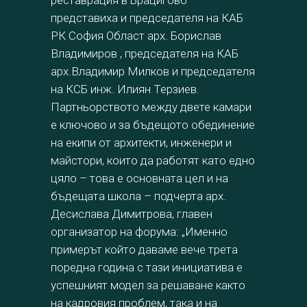
реставрация в Брацигово
представиха и председателя на КАБ
РК София Област арх. Борислав
Владимиров , председателя на КАБ
арх.Владимир Милков и председателя
на КСБ инж. Илиян Терзиев.
Партньорството между двете камари
е ключово и за бъдещото обединение
на екипи от архитекти, инженери и
майстори, които да работят като едно
цяло – това е основната цел и на
бъдещата школа – подчерта арх.
Десислава Димитрова, главен
организатор на форума: „Именно
примерът който даваме вече трета
поредна година с тази инициатива е
успешният модел за решаване както
на кадровия проблем, така и на