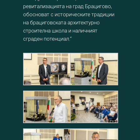
ревитализацията на град Брацигово,
обосноват с историческите традиции
на брациговската архитектурно
строителна школа и наличният
сграден потенциал.“