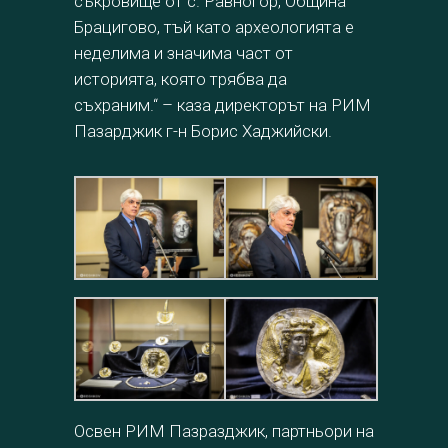
съкровище от с. Равногор, Община
Брацигово, тъй като археологията е
неделима и значима част от
историята, която трябва да
съхраним.“ – каза директорът на РИМ
Пазарджик г-н Борис Хаджийски.
Освен РИМ Пазразджик, партньори на