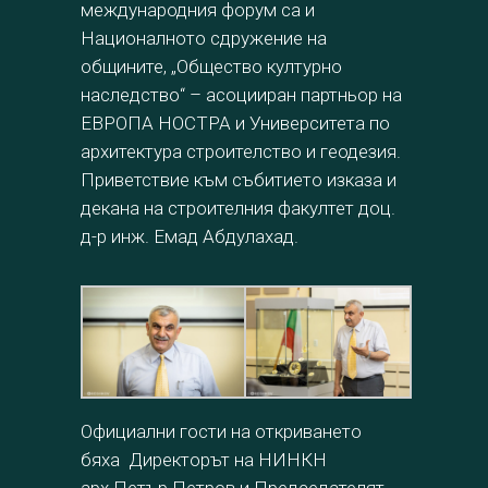
международния форум са и
Националното сдружение на
общините, „Общество културно
наследство“ – асоцииран партньор на
ЕВРОПА НОСТРА и Университета по
архитектура строителство и геодезия.
Приветствие към събитието изказа и
декана на строителния факултет доц.
д-р инж. Емад Абдулахад.
Официални гости на откриването
бяха Директорът на НИНКН
арх.Петър Петров и Председателят