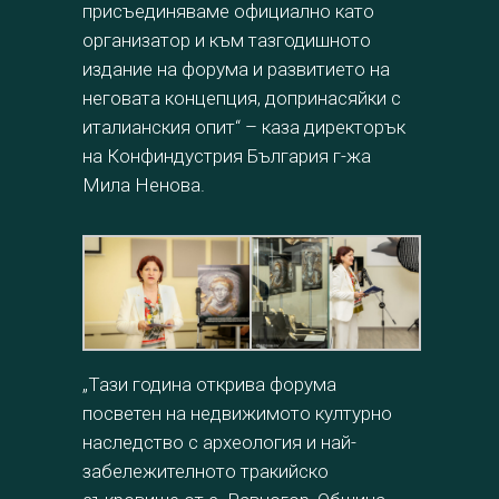
присъединяваме официално като
организатор и към тазгодишното
издание на форума и развитието на
неговата концепция, допринасяйки с
италианския опит“ – каза директорък
на Конфиндустрия България г-жа
Мила Ненова.
„Тази година открива форума
посветен на недвижимото културно
наследство с археология и най-
забележителното тракийско