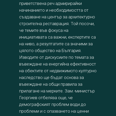
приветствена реч адмирирайки
начинанието и необходимостта от
създаване на център за архитектурно
строителна реставрация. Той посочи,
че темите във фокуса на
инициативата са важни, експертите са
на ниво, а резултатите са значими за
цялото общество на България.
Изводите от дискусиите по темата за
въвеждане на енергийна ефективност
на обектите от недвижимото културно
наследство ще бъдат основа за
въвеждане на общи правила за
прилагане на мерките. Зам.-министър
Георгиев отбеляза още, че
демографският проблем води до
проблеми и с опазването на ценни