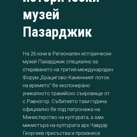
музей
Пазарджик
На 26 юни в Регионален исторически
музей Пазарджик специално за
откриването на третия международен
Форум „Брацигово-Каменният поток
на времето“ бе експонирано
уникалното тракийско съкровище от
с.Равногор. Събитието тази година
официално бе под патронажа на
Министерство на културата, а зам.
министъра на културата арх.Чавдар
Георгиев присъства и произнесе