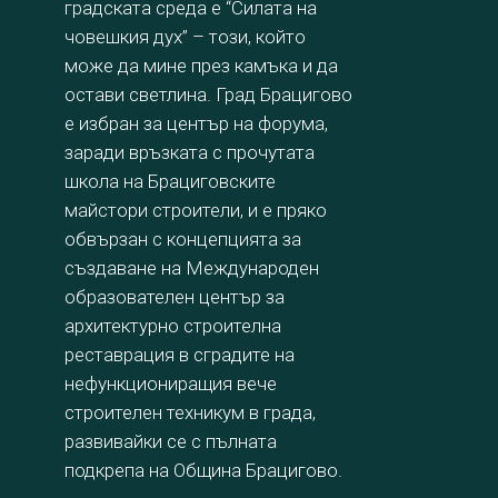
градската среда е “Силата на
човешкия дух” – този, който
може да мине през камъка и да
остави светлина. Град Брацигово
е избран за център на форума,
заради връзката с прочутата
школа на Брациговските
майстори строители, и е пряко
обвързан с концепцията за
създаване на Международен
образователен център за
архитектурно строителна
реставрация в сградите на
нефункциониращия вече
строителен техникум в града,
развивайки се с пълната
подкрепа на Община Брацигово.