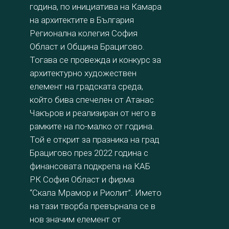
година, по инициатива на Камара
на архитектите в България
Регионална колегия София
Област и Община Брацигово.
Тогава се провежда и конкурс за
архитектурно художествен
елемент на градската среда,
който бива спечелен от Атанас
Чакъров и реализиран от него в
рамките на по-малко от година.
Той е открит за празника на град
Брацигово през 2022 година с
финансовата подкрепа на КАБ
РК София Област и фирма
“Скала Мрамор и Риолит”. Името
на тази творба превърнала се в
нов значим елемент от