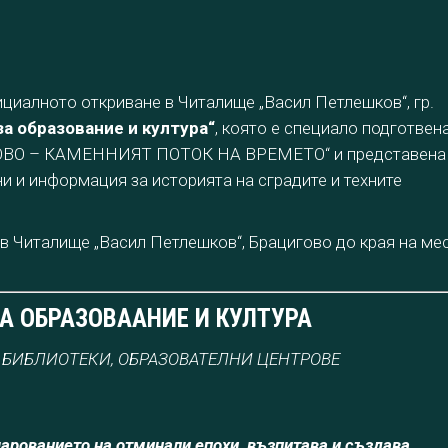
циалното откриване в Читалище „Васил Петлешков“, гр.
а образование и култура“
, която е специало подготвен
ВО – КАМЕННИЯТ ПОТОК НА ВРЕМЕТО“ и представена
ни и информация за историята на сградите и техните
 Читалище „Васил Петлешков“, Брацигово до края на ме
А ОБРАЗОВААНИЕ И КУЛТУРА
 БИБЛИОТЕКИ, ОБРАЗОВАТЕЛНИ ЦЕНТРОВЕ
чарованието на отминали епохи, възпитава и създава