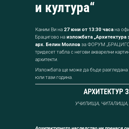
и култура“
Каним Ви на
27 юни от 13:30 часа
на офи
Брацигово на
изложбата „Архитектура з
арх. Белин Моллов
за ФОРУМ „БРАЦИГО
тридесет табла с негови акварелни карти
архитекти.
Изложбата ще може да бъде разгледана в
юли тази година.
АРХИТЕКТУР З
УЧИЛИЩА, ЧИТАЛИЩА,
Архитектурното наследство ни пренася о