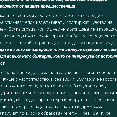
вореното от нашите предшественици
ра интереса към архитектурни паметници, сгради и
на отминали епохи, възпитават и поддържат чувство на
м. Всяка сграда, която днес ни възхищава и ни кара да 
 в този град има своя история и съдба. Тя е създадена о
т, човек за който трябва да знаем, да си спомняме и да
дата в която се извършва то ме вълнува сериозно не сам
реди всичко като българин, който се интересува от история
ст.
 давало мило и драго за да има училище. Тогава бедният
чилище с настоятелство. През 1887 г. България е наброя
или почти толкова, колкото са сега. В годините след
арявали значителни средства и полагали големи грижи 
 училищни сгради с архитектура и оборудване следвайки 
ци, за намиране на учители и тяхната издръжка, за
 получат по-високо образование и т.н. През 1891 г., се