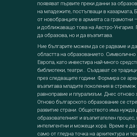
появяват първите преки данни за образов
на младежите, постъпващи в казармата, Б
от новобранците в армията са грамотни – 
и доближаващо това на Австро-Унгария. 
да образова, но и да възпитава.
Ние българите можем да се радваме и да
областта на образованието. Символично 
Европа, като инвестира най-много средст
библиотеки, театри… Създават се традици
през следващите години. Формира се архи
възпитава младите поколения в стремеж з
равноправие и плурализъм. Днес отново 
Отново българското образование се стрем
развитие страни. Обществото има нужда
образователният и възпитателен процес,
интелигентни и можещи хора. Време е д
само от гледна точка на архитектура и те