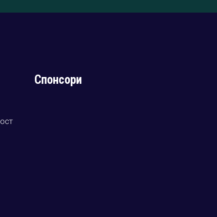
Спонсори
ност