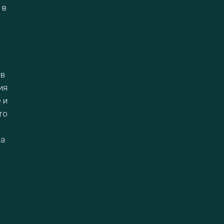
 в
 в
ия
 и
то
ра