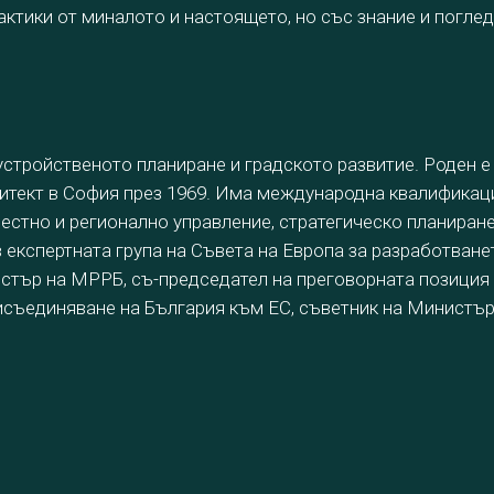
актики от миналото и настоящето, но със знание и поглед
 устройственото планиране и градското развитие. Роден е
рхитект в София през 1969. Има международна квалификац
естно и регионално управление, стратегическо планиране
в експертната група на Съвета на Европа за разработване
инистър на МРРБ, съ-председател на преговорната позиция
рисъединяване на България към ЕС, съветник на Министъ