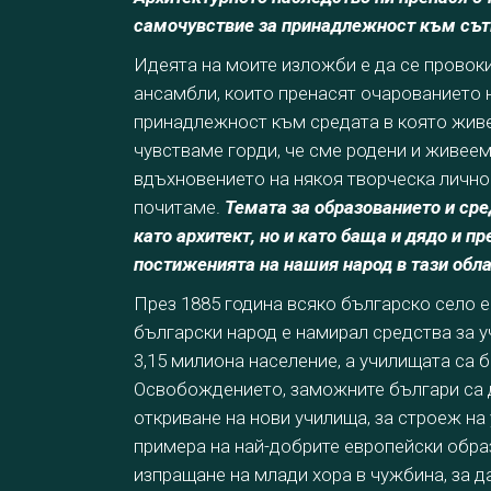
самочувствие за
принадлежност към сът
Идеята на моите изложби е да се провоки
ансамбли, които пренасят очарованието 
принадлежност към средата в която живее
чувстваме горди, че сме родени и живеем
вдъхновението на някоя творческа личнос
почитаме.
Темата за образованието и сре
като архитект, но и като баща и дядо и п
постиженията на нашия народ в тази обла
През 1885 година всяко българско село е
български народ е намирал средства за у
3,15 милиона население, а училищата са б
Освобождението, заможните българи са д
откриване на нови училища, за строеж на
примера на най-добрите европейски образ
изпращане на млади хора в чужбина, за да