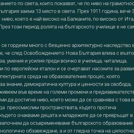
анието по света, които показват, че по ниво на грамотно
ългария заема 13 място в света. През 1911 година, вече 
ниво, което е най-високо на Балканите, по-високо от Ита
През този период ролята на българското училище е не с
 се гордеем много с безценно архитектурно наследство 
е, че след Освобождението Нова България влиза с възто
ва, умения и усилия преди всичко в училища, читалища,
и по европейски еталон и се очертават насоките за разв
тектурната среда на образователния процес, която
а знание, демократична култура и ценности за свобода,
живеем във време на големи промени и предизвикателств
и да достигне ниво, което може да се сравнява с това в
 да преосмислим пространствата, където протича
 където очакваме децата и младежите да се превръщат в
а започнем да осъвременяваме българското образование
хнологично обзавеждане, а и от гледна точка на цялостна