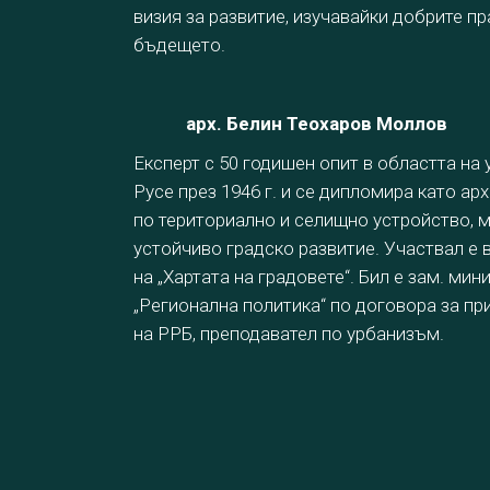
визия за развитие, изучавайки добрите пр
бъдещето.
арх. Белин Теохаров Моллов
Експерт с 50 годишен опит в областта на
Русе през 1946 г. и се дипломира като а
по териториално и селищно устройство, м
устойчиво градско развитие. Участвал е 
на „Хартата на градовете“. Бил е зам. м
„Регионална политика“ по договора за п
на РРБ, преподавател по урбанизъм.