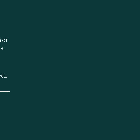
а от
 в
сец