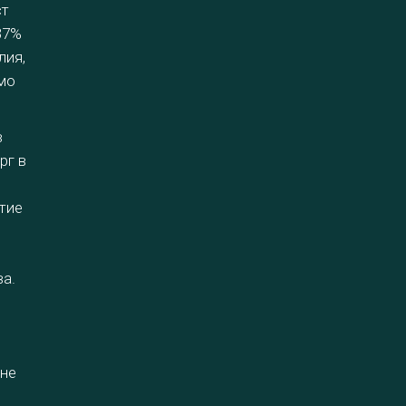
ст
37%
лия,
амо
в
рг в
итие
а.
 не