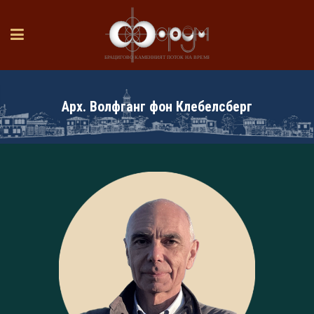
Арх. Волфганг фон Клебелсберг