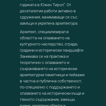
годината в Южен Тирол“. От
десетилетия работи активно в
сдружения, занимаващи се със
замъци и укрепена архитектура.
Архитект, специализирал в
областта на опазването на
културното наследство, сгради,
градини и исторически ландшафти.
Занимава се на практика и
теоретично с опазването и
съхраняването на исторически
архитектурни паметници и пейзажи
в частна и публична собственост;
по-специално с поддържането и
опазването на исторически къщи и
тяхното съдържание, замъци,
руини, укрепени обекти и